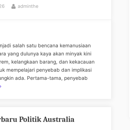
By
26
adminthe
enjadi salah satu bencana kemanusiaan
ra yang dulunya kaya akan minyak kini
trem, kelangkaan barang, dan kekacauan
ntuk mempelajari penyebab dan implikasi
g mungkin ada. Pertama-tama, penyebab
Krisis
»
konomi
i
enezuela:
aru Politik Australia
olusi
tau