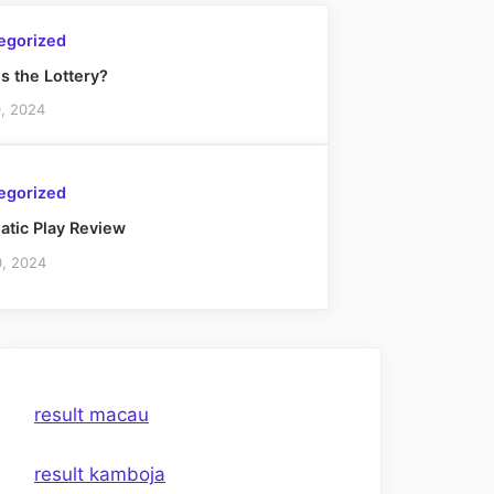
egorized
s the Lottery?
0, 2024
egorized
atic Play Review
0, 2024
result macau
result kamboja