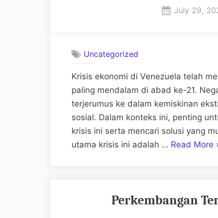
Posted
July 29, 20
on
Uncategorized
Krisis ekonomi di Venezuela telah m
paling mendalam di abad ke-21. Nega
terjerumus ke dalam kemiskinan eks
sosial. Dalam konteks ini, penting u
krisis ini serta mencari solusi yan
“
utama krisis ini adalah …
Read More
E
d
V
Perkembangan Terb
S
a