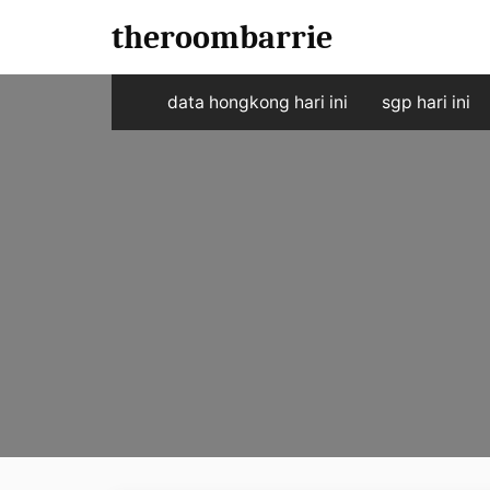
Skip
theroombarrie
to
content
data hongkong hari ini
sgp hari ini