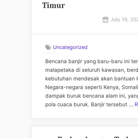
Timur
Posted
July 19, 20
on
Uncategorized
Bencana banjir yang baru-baru ini te
malapetaka di seluruh kawasan, ber
kebutuhan mendesak akan bantuan ke
Negara-negara seperti Kenya, Somali
dampak buruk bencana alam ini, yang
pola cuaca buruk. Banjir tersebut …
R