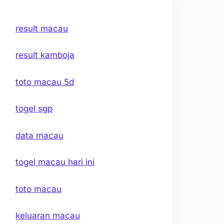
result macau
result kamboja
toto macau 5d
togel sgp
data macau
togel macau hari ini
toto macau
keluaran macau