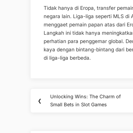
Tidak hanya di Eropa, transfer pemain
negara lain. Liga-liga seperti MLS di
menggaet pemain papan atas dari E
Langkah ini tidak hanya meningkatkan
perhatian para penggemar global. De
kaya dengan bintang-bintang dari be
di liga-liga berbeda.
Post
Unlocking Wins: The Charm of
Previous
❮
navigation
Small Bets in Slot Games
Post: