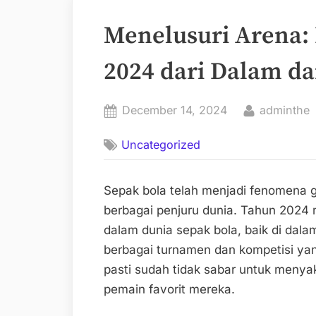
Menelusuri Arena: 
2024 dari Dalam da
Posted
By
December 14, 2024
adminthe
on
Uncategorized
Sepak bola telah menjadi fenomena 
berbagai penjuru dunia. Tahun 2024
dalam dunia sepak bola, baik di dala
berbagai turnamen dan kompetisi yan
pasti sudah tidak sabar untuk menyaks
pemain favorit mereka.