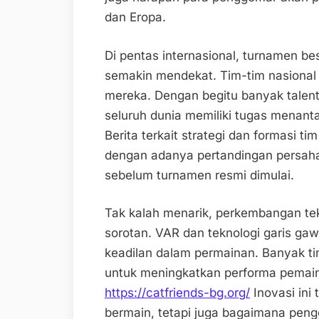
dan Eropa.
Di pentas internasional, turnamen be
semakin mendekat. Tim-tim nasional
mereka. Dengan begitu banyak talent
seluruh dunia memiliki tugas menant
Berita terkait strategi dan formasi t
dengan adanya pertandingan persaha
sebelum turnamen resmi dimulai.
Tak kalah menarik, perkembangan tek
sorotan. VAR dan teknologi garis ga
keadilan dalam permainan. Banyak ti
untuk meningkatkan performa pemain
https://catfriends-bg.org/
Inovasi ini
bermain, tetapi juga bagaimana pen