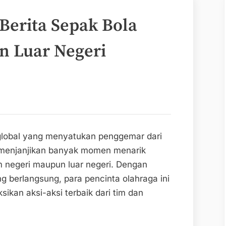
Berita Sepak Bola
n Luar Negeri
global yang menyatukan penggemar dari
 menjanjikan banyak momen menarik
m negeri maupun luar negeri. Dengan
g berlangsung, para pencinta olahraga ini
ikan aksi-aksi terbaik dari tim dan