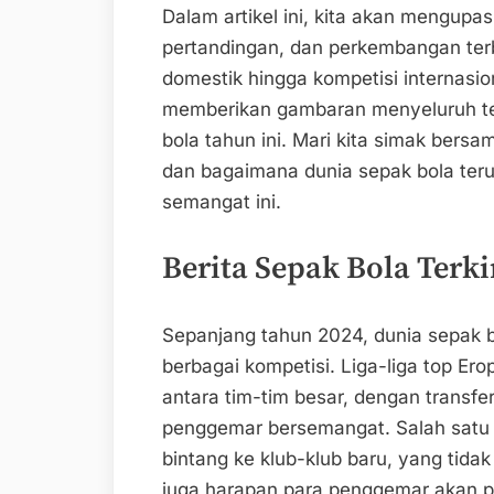
Dalam artikel ini, kita akan mengupas 
pertandingan, dan perkembangan terba
domestik hingga kompetisi internasio
memberikan gambaran menyeluruh ten
bola tahun ini. Mari kita simak bers
dan bagaimana dunia sepak bola ter
semangat ini.
Berita Sepak Bola Terki
Sepanjang tahun 2024, dunia sepak b
berbagai kompetisi. Liga-liga top Er
antara tim-tim besar, dengan trans
penggemar bersemangat. Salah satu 
bintang ke klub-klub baru, yang tida
juga harapan para penggemar akan pr