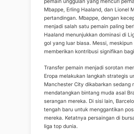
pemain unggulan yang mencuri perha
Mbappe, Erling Haaland, dan Lionel M
pertandingan. Mbappe, dengan kecep
menjadi salah satu pemain paling ber
Haaland menunjukkan dominasi di L
gol yang luar biasa. Messi, meskipu
memberikan kontribusi signifikan bag
Transfer pemain menjadi sorotan mena
Eropa melakukan langkah strategis 
Manchester City dikabarkan sedang
mendatangkan bintang muda asal Bra
serangan mereka. Di sisi lain, Barce
tengah baru untuk menggantikan posi
mereka. Ketatnya persaingan di burs
liga top dunia.