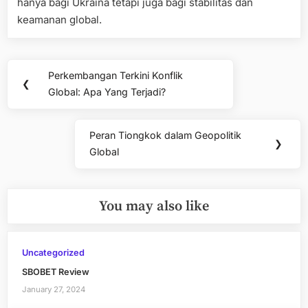
hanya bagi Ukraina tetapi juga bagi stabilitas dan
keamanan global.
Post
Perkembangan Terkini Konflik
Previous
❮
navigation
Global: Apa Yang Terjadi?
Post:
Peran Tiongkok dalam Geopolitik
Next
❯
Global
Post:
You may also like
Uncategorized
SBOBET Review
January 27, 2024