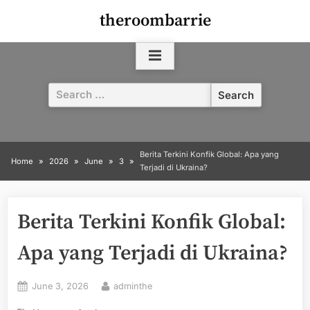
Skip
theroombarrie
to
content
Search
for:
Berita Terkini Konfik Global: Apa yang
Home
2026
June
3
Terjadi di Ukraina?
Berita Terkini Konfik Global:
Apa yang Terjadi di Ukraina?
Posted
By
June 3, 2026
adminthe
on